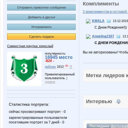
Комплименты
Отправить приватное сообщение
2 комплиментов в гостевой 
Добавить в друзья
KMALA
13.12.2019
Игнорировать
С Днем Рождения!))
Angelina2307
13.
Сделать подарок
С ДНЕМ РОЖДЕНИЯ
Совместная покупка: взрослый
Вы не авторизованы! Чтоб
популярность:
16945 место
-820 ↓
-80 ↓
рейтинг
1612
?
Метки лидеров
Привилегированный
пользователь
3
уровня
Интервью
Статистика портрета:
сейчас просматривают портрет - 0
зарегистрированные пользователи
посетившие портрет за 7 дней - 0
Последние
фотогра